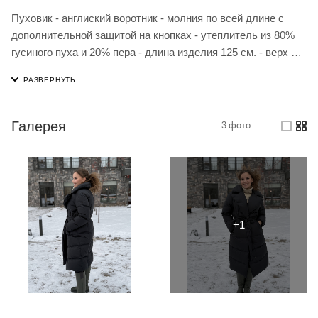
Пуховик - англиский воротник - молния по всей длине с
дополнительной защитой на кнопках - утеплитель из 80%
гусиного пуха и 20% пера - длина изделия 125 см. - верх из
прочного материала с влагоотталкивающей пропиткой - два
боковых кармана на потайной молнии - возможна
деликатная машинная стирка - рекомендуемый
температурный режим -30C - Материал: Верх: 100%
Галерея
3
фото
—
полиэстер, подкладка: 100% нейлон, наполнитель: 80% пух
20% перо